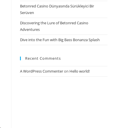
Betonred Casino Dünyasında Sürükleyici Bir
Serüven
Discovering the Lure of Betonred Casino
Adventures
Dive into the Fun with Big Bass Bonanza Splash
Recent Comments
A WordPress Commenter
on
Hello world!