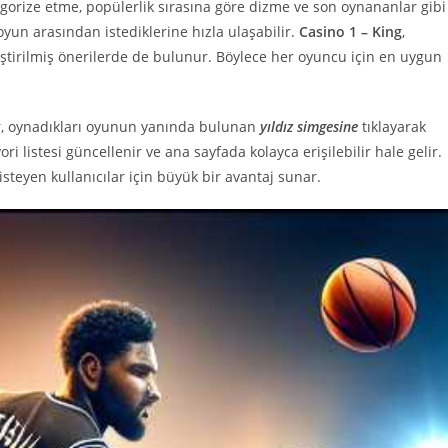
egorize etme, popülerlik sırasına göre dizme ve son oynananlar gibi
 oyun arasından istediklerine hızla ulaşabilir.
Casino 1 – King
,
lleştirilmiş önerilerde de bulunur. Böylece her oyuncu için en uygun
lar, oynadıkları oyunun yanında bulunan
yıldız simgesine
tıklayarak
ri listesi güncellenir ve ana sayfada kolayca erişilebilir hale gelir.
isteyen kullanıcılar için büyük bir avantaj sunar.