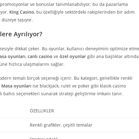
özel promosyonlar ve bonuslar tanımlanabiliyor; bu da pazarlama
ıyor.
King Casino
, bu özelliğiyle sektördeki rakiplerinden bir adım
 düzeye taşıyor.
ere Ayrılıyor?
esiyle dikkat çeker. Bu oyunlar, kullanıcı deneyimini optimize etm
sa oyunları
,
canlı casino
ve
özel oyunlar
gibi ana başlıklar altında
üne hızlıca ulaşmalarını sağlar.
ern temalı birçok seçeneği içerir. Bu kategori, genellikle renkli
.
Masa oyunları
ise blackjack, rulet ve poker gibi klasik casino
ı bahis seçenekleri sunarak strateji geliştirme imkanı tanır.
ÖZELLIKLER
Renkli grafikler, çeşitli temalar