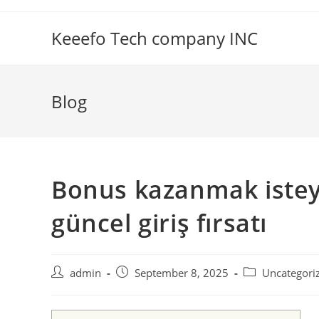
Skip
to
Keeefo Tech company INC
content
Blog
Bonus kazanmak isteye
güncel giriş fırsatı
Post
Post
Post
admin
September 8, 2025
Uncategori
author:
published:
category: