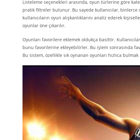
Listeleme seçenekleri arasında, oyun türlerine göre kat
pratik filtreler bulunur. Bu sayede kullanıcılar, binlerce
kullanıcıların oyun alışkanlıklarını analiz ederek kişise
oyunlar öne çıkarılır.
Oyunları favorilere eklemek oldukça basittir. Kullanıcı
bunu favorilerine ekleyebilirler. Bu işlem sonrasında favo
Bu sistem, özellikle sık oynanan oyunları hızlıca bulmak 