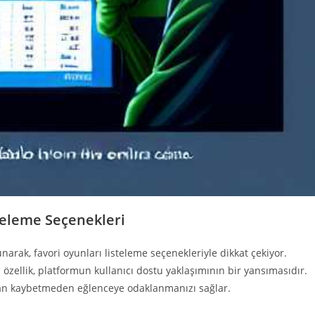
teleme Seçenekleri
narak, favori oyunları listeleme seçenekleriyle dikkat çekiyor.
 özellik, platformun kullanıcı dostu yaklaşımının bir yansımasıdır.
zaman kaybetmeden eğlenceye odaklanmanızı sağlar.