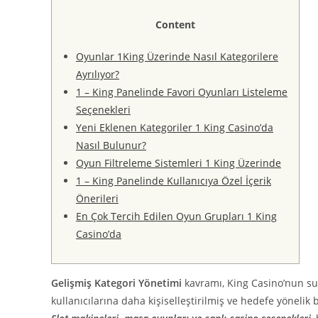
Content
Oyunlar 1King Üzerinde Nasıl Kategorilere
Ayrılıyor?
1 – King Panelinde Favori Oyunları Listeleme
Seçenekleri
Yeni Eklenen Kategoriler 1 King Casino’da
Nasıl Bulunur?
Oyun Filtreleme Sistemleri 1 King Üzerinde
1 – King Panelinde Kullanıcıya Özel İçerik
Önerileri
En Çok Tercih Edilen Oyun Grupları 1 King
Casino’da
Gelişmiş Kategori Yönetimi
kavramı, King Casino’nun sun
kullanıcılarına daha kişiselleştirilmiş ve hedefe yönelik 