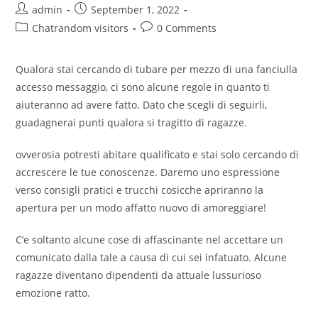
Post
Post
admin
September 1, 2022
author:
published:
Post
Post
Chatrandom visitors
0 Comments
category:
comments:
Qualora stai cercando di tubare per mezzo di una fanciulla
accesso messaggio, ci sono alcune regole in quanto ti
aiuteranno ad avere fatto. Dato che scegli di seguirli,
guadagnerai punti qualora si tragitto di ragazze.
ovverosia potresti abitare qualificato e stai solo cercando di
accrescere le tue conoscenze. Daremo uno espressione
verso consigli pratici e trucchi cosicche apriranno la
apertura per un modo affatto nuovo di amoreggiare!
C’e soltanto alcune cose di affascinante nel accettare un
comunicato dalla tale a causa di cui sei infatuato. Alcune
ragazze diventano dipendenti da attuale lussurioso
emozione ratto.