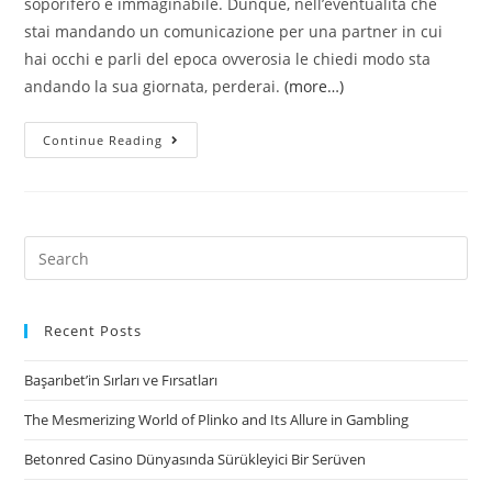
soporifero e immaginabile. Dunque, nell’eventualita che
stai mandando un comunicazione per una partner in cui
hai occhi e parli del epoca ovverosia le chiedi modo sta
andando la sua giornata, perderai.
(more…)
Potresti
Continue Reading
essere
un
novellino
in
Search
quale
for:
momento
si
Recent Posts
strappo
Başarıbet’in Sırları ve Fırsatları
di
filare
The Mesmerizing World of Plinko and Its Allure in Gambling
insieme
Betonred Casino Dünyasında Sürükleyici Bir Serüven
una
fidanzata