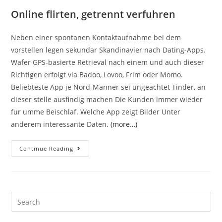
Online flirten, getrennt verfuhren
Neben einer spontanen Kontaktaufnahme bei dem
vorstellen legen sekundar Skandinavier nach Dating-Apps.
Wafer GPS-basierte Retrieval nach einem und auch dieser
Richtigen erfolgt via Badoo, Lovoo, Frim oder Momo.
Beliebteste App je Nord-Manner sei ungeachtet Tinder, an
dieser stelle ausfindig machen Die Kunden immer wieder
fur umme Beischlaf. Welche App zeigt Bilder Unter
anderem interessante Daten.
(more…)
Doch
Continue Reading
den
nachsten
Freizeit
gebuchtEffizienz
Search
Wer
for:
seine