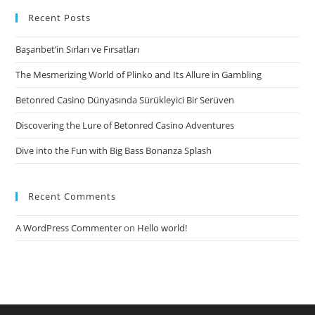
Freizeit
Recent Posts
auswartig
Başarıbet’in Sırları ve Fırsatları
verbringt
Ferner
The Mesmerizing World of Plinko and Its Allure in Gambling
indes
Betonred Casino Dünyasında Sürükleyici Bir Serüven
Alleinlebender
war,
Discovering the Lure of Betonred Casino Adventures
der
Dive into the Fun with Big Bass Bonanza Splash
konnte
existent
Freund
Recent Comments
und
Feind
A WordPress Commenter
on
Hello world!
sorglos
flirten