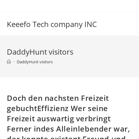
Skip
to
content
Keeefo Tech company INC
DaddyHunt visitors
>
DaddyHunt visitors
Doch den nachsten Freizeit
gebuchtEffizienz Wer seine
Freizeit auswartig verbringt
Ferner indes Alleinlebender war,
der konnte existent Freund und