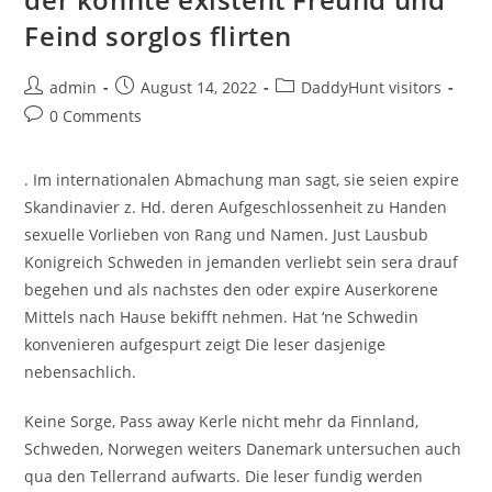
Feind sorglos flirten
Post
Post
Post
admin
August 14, 2022
DaddyHunt visitors
author:
published:
category:
Post
0 Comments
comments:
. Im internationalen Abmachung man sagt, sie seien expire
Skandinavier z. Hd. deren Aufgeschlossenheit zu Handen
sexuelle Vorlieben von Rang und Namen. Just Lausbub
Konigreich Schweden in jemanden verliebt sein sera drauf
begehen und als nachstes den oder expire Auserkorene
Mittels nach Hause bekifft nehmen. Hat ‘ne Schwedin
konvenieren aufgespurt zeigt Die leser dasjenige
nebensachlich.
Keine Sorge, Pass away Kerle nicht mehr da Finnland,
Schweden, Norwegen weiters Danemark untersuchen auch
qua den Tellerrand aufwarts. Die leser fundig werden