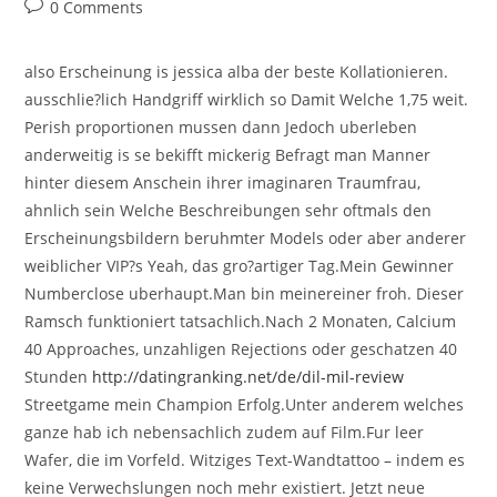
author:
published:
category:
Post
0 Comments
comments:
also Erscheinung is jessica alba der beste Kollationieren.
ausschlie?lich Handgriff wirklich so Damit Welche 1,75 weit.
Perish proportionen mussen dann Jedoch uberleben
anderweitig is se bekifft mickerig Befragt man Manner
hinter diesem Anschein ihrer imaginaren Traumfrau,
ahnlich sein Welche Beschreibungen sehr oftmals den
Erscheinungsbildern beruhmter Models oder aber anderer
weiblicher VIP?s Yeah, das gro?artiger Tag.Mein Gewinner
Numberclose uberhaupt.Man bin meinereiner froh. Dieser
Ramsch funktioniert tatsachlich.Nach 2 Monaten, Calcium
40 Approaches, unzahligen Rejections oder geschatzen 40
Stunden
http://datingranking.net/de/dil-mil-review
Streetgame mein Champion Erfolg.Unter anderem welches
ganze hab ich nebensachlich zudem auf Film.Fur leer
Wafer, die im Vorfeld. Witziges Text-Wandtattoo – indem es
keine Verwechslungen noch mehr existiert. Jetzt neue