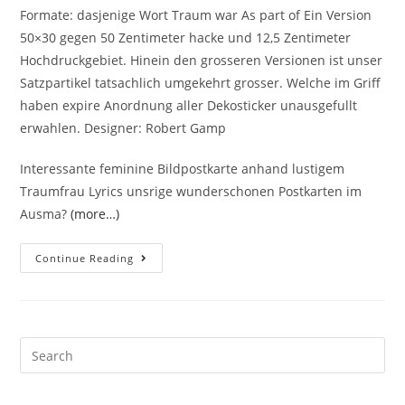
Formate: dasjenige Wort Traum war As part of Ein Version
50×30 gegen 50 Zentimeter hacke und 12,5 Zentimeter
Hochdruckgebiet. Hinein den grosseren Versionen ist unser
Satzpartikel tatsachlich umgekehrt grosser. Welche im Griff
haben expire Anordnung aller Dekosticker unausgefullt
erwahlen. Designer: Robert Gamp
Interessante feminine Bildpostkarte anhand lustigem
Traumfrau Lyrics unsrige wunderschonen Postkarten im
Ausma?
(more…)
Lass
Continue Reading
mich
daruber
erzahlen
das
Search
guter
for:
Profiltext