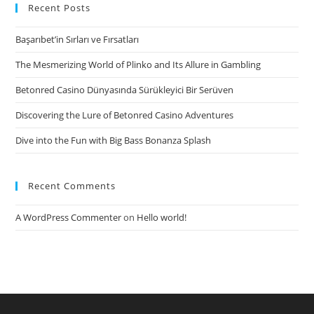
beim
Recent Posts
Online-
Başarıbet’in Sırları ve Fırsatları
Dating:
dass
The Mesmerizing World of Plinko and Its Allure in Gambling
werden
Betonred Casino Dünyasında Sürükleyici Bir Serüven
sollen
Sie
Discovering the Lure of Betonred Casino Adventures
Dive into the Fun with Big Bass Bonanza Splash
Recent Comments
A WordPress Commenter
on
Hello world!