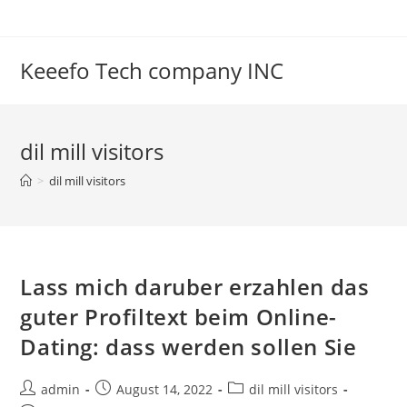
Skip
to
content
Keeefo Tech company INC
dil mill visitors
>
dil mill visitors
Lass mich daruber erzahlen das
guter Profiltext beim Online-
Dating: dass werden sollen Sie
Post
Post
Post
admin
August 14, 2022
dil mill visitors