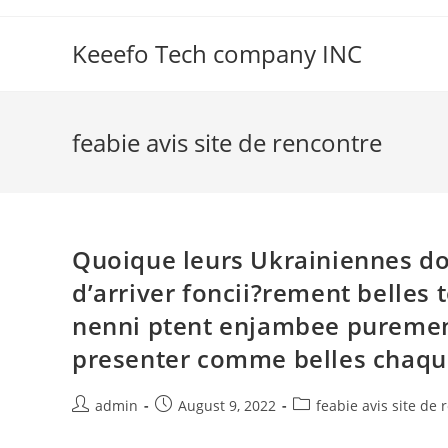
Skip
to
Keeefo Tech company INC
content
feabie avis site de rencontre
Quoique leurs Ukrainiennes do
d’arriver foncii?rement belle
nenni ptent enjambee purement
presenter comme belles chaque
Post
Post
Post
admin
August 9, 2022
feabie avis site de 
author:
published:
category: