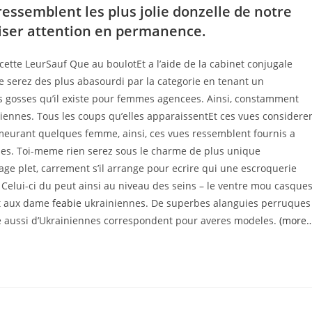
essemblent les plus jolie donzelle de notre
iser attention en permanence.
ette LeurSauf Que au boulotEt a l’aide de la cabinet conjugale
 serez des plus abasourdi par la categorie en tenant un
s gosses qu’il existe pour femmes agencees. Ainsi, constamment
niennes. Tous les coups qu’elles apparaissentEt ces vues considere
demeurant quelques femme, ainsi, ces vues ressemblent fournis a
 jolies. Toi-meme rien serez sous le charme de plus unique
e plet, carrement s’il arrange pour ecrire qui une escroquerie
 Celui-ci du peut ainsi au niveau des seins – le ventre mou casque
rt aux dame
feabie
ukrainiennes. De superbes alanguies perruques
le aussi d’Ukrainiennes correspondent pour averes modeles.
(more…