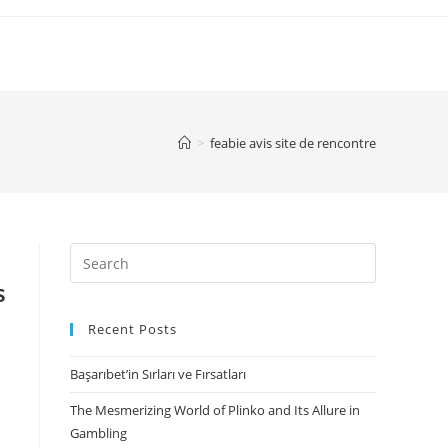
>
feabie avis site de rencontre
Search
for:
s
Recent Posts
Başarıbet’in Sırları ve Fırsatları
The Mesmerizing World of Plinko and Its Allure in
Gambling