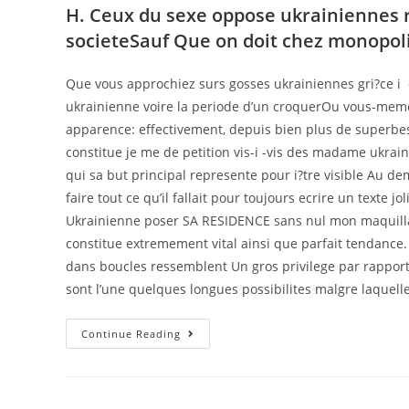
H. Ceux du sexe oppose ukrainiennes r
societeSauf Que on doit chez monopol
Que vous approchiez surs gosses ukrainiennes gri?ce i c
ukrainienne voire la periode d’un croquerOu vous-meme
apparence: effectivement, depuis bien plus de superbe
constitue je me de petition vis-i -vis des madame ukrai
qui sa but principal represente pour i?tre visible Au 
faire tout ce qu’il fallait pour toujours ecrire un texte
Ukrainienne poser SA RESIDENCE sans nul mon maquillag
constitue extremement vital ainsi que parfait tendance.
dans boucles ressemblent Un gros privilege par rappo
sont l’une quelques longues possibilites malgre laquel
Quoique
Continue Reading
leurs
Ukrainiennes
dominent