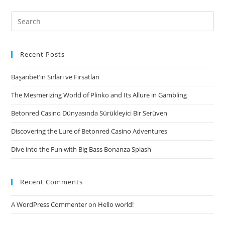
tener
estrias
Search
o
for:
celulitis
son
Recent Posts
estados
Başarıbet’in Sırları ve Fırsatları
comunes
de
The Mesmerizing World of Plinko and Its Allure in Gambling
las
Betonred Casino Dünyasında Sürükleyici Bir Serüven
hembras
a
Discovering the Lure of Betonred Casino Adventures
mesura
Dive into the Fun with Big Bass Bonanza Splash
que
pasa
el
Recent Comments
tiempo.
A WordPress Commenter
on
Hello world!