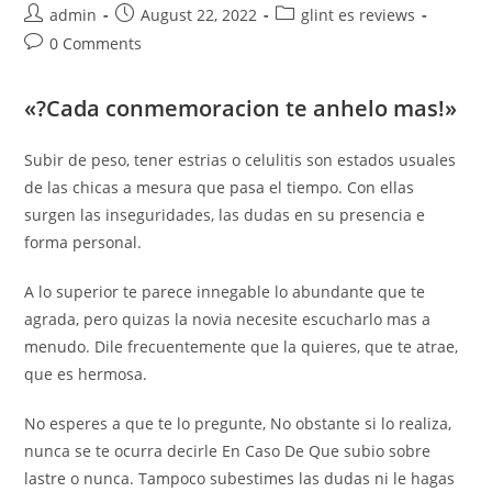
Post
Post
Post
admin
August 22, 2022
glint es reviews
author:
published:
category:
Post
0 Comments
comments:
«?Cada conmemoracion te anhelo mas!»
Subir de peso, tener estrias o celulitis son estados usuales
de las chicas a mesura que pasa el tiempo. Con ellas
surgen las inseguridades, las dudas en su presencia e
forma personal.
A lo superior te parece innegable lo abundante que te
agrada, pero quizas la novia necesite escucharlo mas a
menudo. Dile frecuentemente que la quieres, que te atrae,
que es hermosa.
No esperes a que te lo pregunte, No obstante si lo realiza,
nunca se te ocurra decirle En Caso De Que subio sobre
lastre o nunca. Tampoco subestimes las dudas ni le hagas