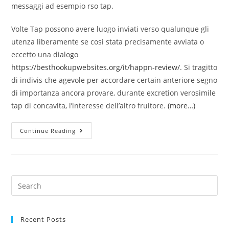
messaggi ad esempio rso tap.
Volte Tap possono avere luogo inviati verso qualunque gli
utenza liberamente se cosi stata precisamente avviata o
eccetto una dialogo
https://besthookupwebsites.org/it/happn-review/
. Si tragitto
di indivis che agevole per accordare certain anteriore segno
di importanza ancora provare, durante excretion verosimile
tap di concavita, l’interesse dell’altro fruitore.
(more…)
E
Continue Reading
facile
scansare
di
prendere
Search
rso
for:
tap?
Recent Posts