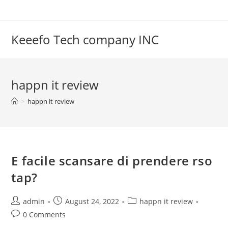
Skip
to
content
Keeefo Tech company INC
happn it review
>
happn it review
E facile scansare di prendere rso
tap?
Post
Post
Post
admin
August 24, 2022
happn it review
author:
published:
category:
Post
0 Comments
comments: