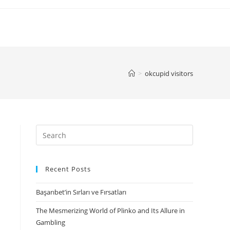
>
okcupid visitors
Search
for:
Recent Posts
Başarıbet’in Sırları ve Fırsatları
The Mesmerizing World of Plinko and Its Allure in
Gambling