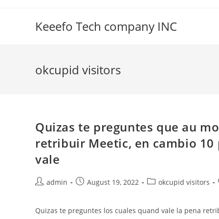
Skip
to
Keeefo Tech company INC
content
okcupid visitors
Quizas te preguntes que au mo
retribuir Meetic, en cambio 10
vale
Post
Post
Post
admin
August 19, 2022
okcupid visitors
author:
published:
category:
Quizas te preguntes los cuales quand vale la pena retr