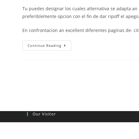
Tu puedes designar los cuales alternativa se adapta an 
preferiblemente opcion con el fin de dar ripoff el apego
En confrontacion an excellent diferentes paginas de- cit
Quizas
Continue Reading
te
preguntes
que
au
moment
ou
vale
los
angeles
Our Visitor
pena
retribuir
Meetic,