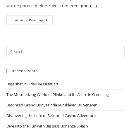
wurde parece meine zuvor ruinieren.
(more…)
40
Continue Reading
Sex
Inserate
Bei
–
Search
Verheiratete
for:
Frauen.
Verheiratete
Recent Posts
Frauen
Başarıbet’in Sırları ve Fırsatları
–
Diese
The Mesmerizing World of Plinko and Its Allure in Gambling
sollten
Betonred Casino Dünyasında Sürükleyici Bir Serüven
ohne
Schei?
Discovering the Lure of Betonred Casino Adventures
nicht
Dive into the Fun with Big Bass Bonanza Splash
hier