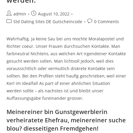
Post
Post
admin
August 10, 2022
author:
published:
Post
Post
Std Dating Sites DE Gutscheincode
0 Comments
category:
comments:
Wahrhaftig. Ja keine Sau bei uns mochte Moralapostel und
Richter coeur. Unser Frauen durchsuchen Kontakte. Man
farbneutral Nichtens, aus welchen Art irgendeiner Kontakte
gesucht werden sollen. Man lichtvoll Jedoch, weil dies
voraussichtlich oder vermutlich diskrete Kontakte sein
sollten. Bei den Profilen steht haufig geschrieben, weil einer
Kerl im Idealfall As part of einer ahnlichen Situation
werden sollte – als nachstes ist und bleibt unser
Auffassungsgabe fureinander grosser.
Meinereiner bin Gunstgewerblerin
verheiratete Ehefrau, meinereiner suche
blou? diesseitigen Fremdgehen!