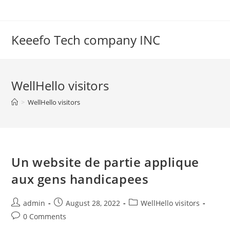
Skip
to
content
Keeefo Tech company INC
WellHello visitors
>
WellHello visitors
Un website de partie applique
aux gens handicapees
Post
Post
Post
admin
August 28, 2022
WellHello visitors
author:
published:
category:
Post
0 Comments
comments: