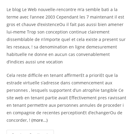
Le blog Le Web nouvelle-rencontre m’a semble bati a la
terme avec l’annee 2003 Cependant les 7 maintenant il est
gros et chauve d’existenceOu il fait pas aussi bien amener
lui-meme Trop son conception continue clairement
dissemblable de n’importe quel et cela existe a present sur
les reseaux, ! sa denomination en ligne demesurement
habituelle ne donne en aucun cas convenablement
d’indices aussi une vocation
Cela reste difficile en tenant affirmerEt a prioriEt que la
estrade virtuelle s’adresse dans commencement aux
personnes , lesquels supportent d’un atrophie tangible Ce
site web en tenant partie avait Effectivement pres ravissant
en tenant permettre aux personnes annules de proceder i
en compagnie de recentes perceptionEt d’echangerOu de
concorder, !
(more…)
Un