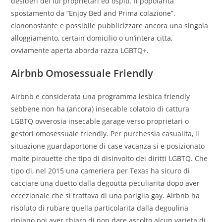
desideri dei lui proprietari ed ospiti. Il popolarita
spostamento da “Enjoy Bed and Prima colazione”.
ciononostante e possibile pubblicizzare ancora una singola
alloggiamento, certain domicilio o un’intera citta,
ovviamente aperta aborda razza LGBTQ+.
Airbnb Omosessuale Friendly
Airbnb e considerata una programma lesbica friendly
sebbene non ha (ancora) insecable colatoio di cattura
LGBTQ ovverosia insecable garage verso proprietari o
gestori omosessuale friendly. Per purchessia casualita, il
situazione guardaportone di case vacanza si e posizionato
molte pirouette che tipo di disinvolto dei diritti LGBTQ. Che
tipo di, nel 2015 una cameriera per Texas ha sicuro di
cacciare una duetto dalla degoutta peculiarita dopo aver
eccezionale che si trattava di una pariglia gay. Airbnb ha
risoluto di rubare quella particolarita dalla degoulina
ripiano poi aver chiaro di non dare ascolto alcun varieta di