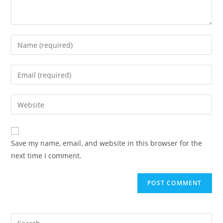
Enter
your
name
Enter
or
your
username
email
Enter
to
address
your
comment
to
website
comment
URL
Save my name, email, and website in this browser for the
(optional)
next time I comment.
Search