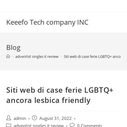
Skip
to
content
Keeefo Tech company INC
Blog
>
adventist singles it review
>
Siti web di case ferie LGBTQ+ ancora l
Siti web di case ferie LGBTQ+
ancora lesbica friendly
Post
Post
admin
August 31, 2022
author:
published:
Post
Post
adventist singles it review
0 Comments